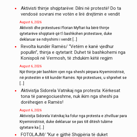
Aktivisti thirrje shqiptarëve: Dilni në protestë! Do ta
vendosë sovrani me votën e lirë drejtimin e vendit
August 6, 2026
Aktivisti dhe protestuesi Florian Myftari ka bërë thirrje
qytetarëve shqiptarë që t’i bashkohen protestave, duke
deklaruar se ndryshimi i vendit […]
Revolta kundër Ramës/ “Vetëm e kanë vjedhur
popullin”, thirrja e qytetarit: Duhet të bashkohemi nga
Konispoli në Vermosh, të zhdukim këtë regjim
August 6, 2026
Një thirrje për bashkim vjen nga sheshi përpara Kryeministrisë,
në protestën e 68 kundër Ramës. Një protestues, u shprehet se
[…]
Aktivistja Sidorela Vatnikaj nga protesta: Kërkesat
tona të panegociueshme, nuk ikim nga sheshi pa
dorëheqjen e Ramës!
August 6, 2026
Aktivistja Sidorela Vatnikaj ka folur nga protesta e zhvilluar para
Kryeministrisë, duke deklaruar se pas 68 ditësh tubime
qytetare ka […]
FOTOLAJM/ “Kur e gjithë Shqipëria të duket