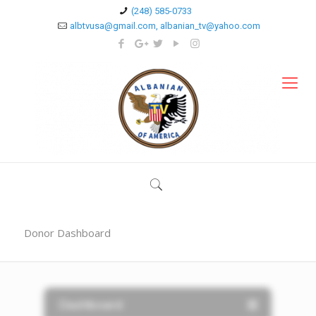
(248) 585-0733
albtvusa@gmail.com, albanian_tv@yahoo.com
Donor Dashboard