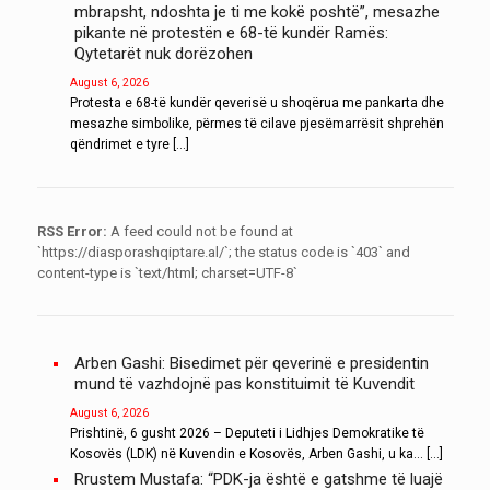
mbrapsht, ndoshta je ti me kokë poshtë”, mesazhe
pikante në protestën e 68-të kundër Ramës:
Qytetarët nuk dorëzohen
August 6, 2026
Protesta e 68-të kundër qeverisë u shoqërua me pankarta dhe
mesazhe simbolike, përmes të cilave pjesëmarrësit shprehën
qëndrimet e tyre […]
RSS Error:
A feed could not be found at
`https://diasporashqiptare.al/`; the status code is `403` and
content-type is `text/html; charset=UTF-8`
Arben Gashi: Bisedimet për qeverinë e presidentin
mund të vazhdojnë pas konstituimit të Kuvendit
August 6, 2026
Prishtinë, 6 gusht 2026 – Deputeti i Lidhjes Demokratike të
Kosovës (LDK) në Kuvendin e Kosovës, Arben Gashi, u ka... […]
Rrustem Mustafa: “PDK-ja është e gatshme të luajë